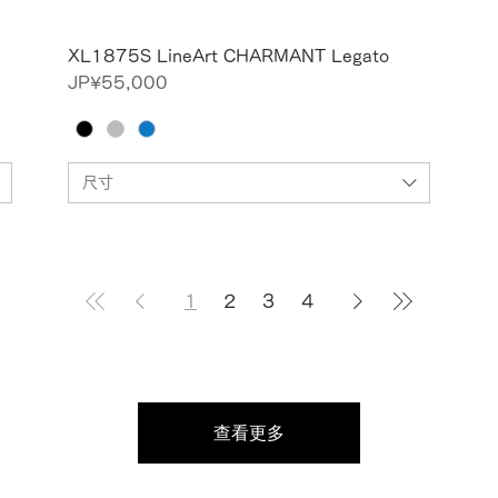
XL1875S LineArt CHARMANT Legato
價格
JP¥55,000
尺寸
1
2
3
4
查看更多