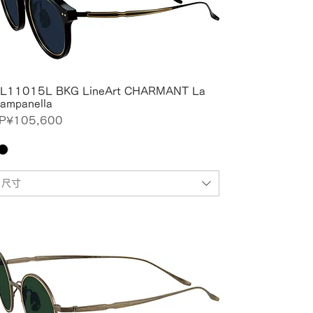
L11015L BKG LineArt CHARMANT La
ampanella
價格
P¥105,600
尺寸