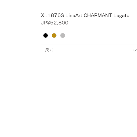
XL1876S LineArt CHARMANT Legato
價格
JP¥52,800
尺寸