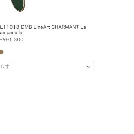
L11013 DMB LineArt CHARMANT La
ampanella
價格
P¥91,300
尺寸