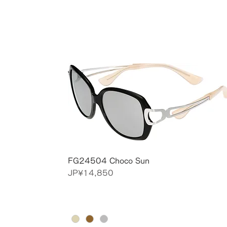
FG24504 Choco Sun
價格
JP¥14,850