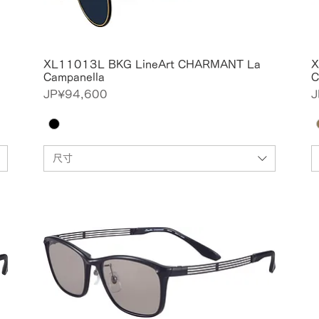
XL11013L BKG LineArt CHARMANT La
X
Campanella
C
價格
JP¥94,600
J
尺寸