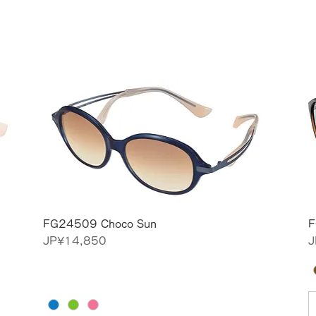
FG24509 Choco Sun
F
價格
JP¥14,850
J