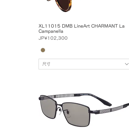
XL11015 DMB LineArt CHARMANT La
Campanella
價格
JP¥102,300
尺寸