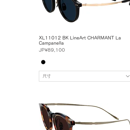
XL11012 BK LineArt CHARMANT La
Campanella
價格
JP¥89,100
尺寸