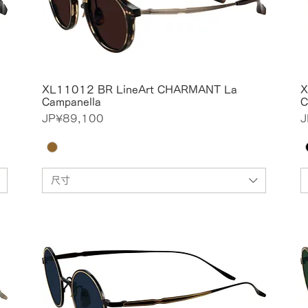
XL11012 BR LineArt CHARMANT La
X
Campanella
C
價格
JP¥89,100
J
尺寸