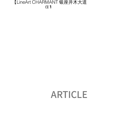
【LineArt CHARMANT 银座并木大道
店】
7周年纪念赠礼活动
ARTICLE