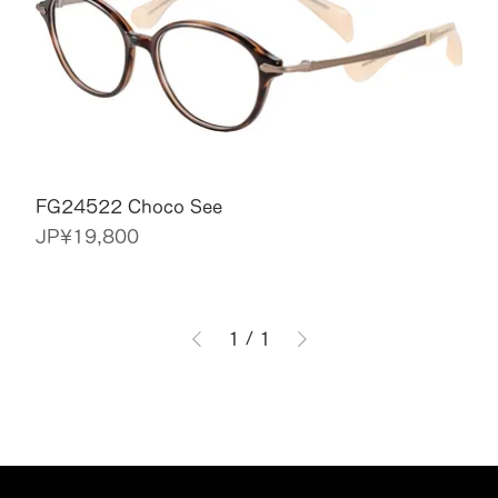
FG24522 Choco See
價格
JP¥19,800
1
/
1