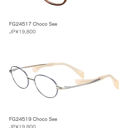
FG24517 Choco See
價格
JP¥19,800
FG24519 Choco See
價格
JP¥19,800