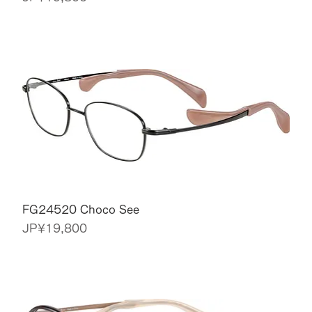
FG24520 Choco See
價格
JP¥19,800