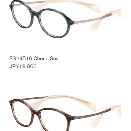
FG24516 Choco See
價格
JP¥19,800