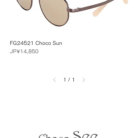
FG24521 Choco Sun
價格
JP¥14,850
1
/
1