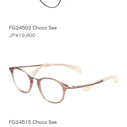
FG24502 Choco See
價格
JP¥19,800
FG24515 Choco See