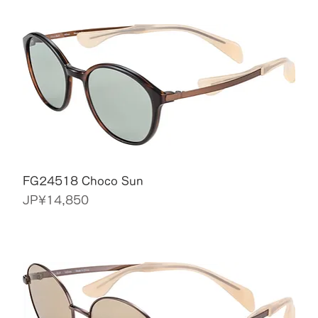
FG24518 Choco Sun
價格
JP¥14,850