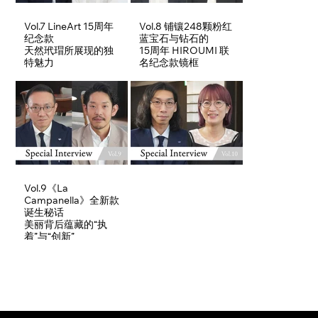
Vol.7 LineArt 15周年
Vol.8 铺镶248颗粉红
纪念款
蓝宝石与钻石的
天然玳瑁所展现的独
15周年 HIROUMI 联
特魅力
名纪念款镜框
Vol.9《La
Campanella》全新款
诞生秘话
美丽背后蕴藏的“执
着”与“创新”