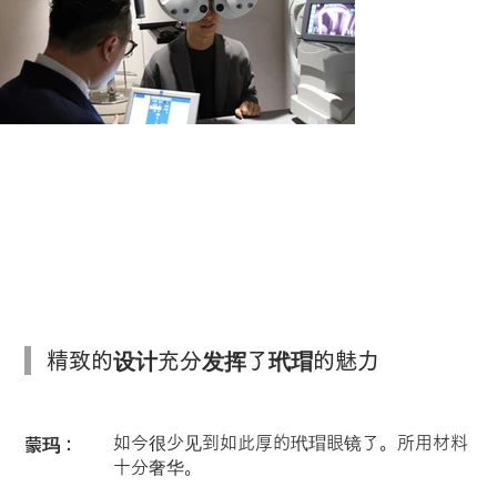
より自然な見え方を引き出す、両眼視機
能を考慮した視力測定。
精致的设计充分发挥了玳瑁的魅力
如今很少见到如此厚的玳瑁眼镜了。所用材料
蒙玛：
十分奢华。