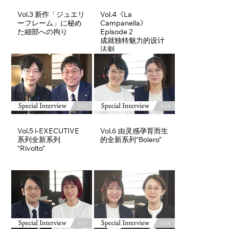
Vol.3 新作「ジュエリ
Vol.4《La
ーフレーム」に秘め
Campanella》
た細部への拘り
Episode 2
成就独特魅力的设计
法则
Vol.5 i-EXECUTIVE
Vol.6 由灵感孕育而生
系列全新系列
的全新系列“Bolero”
“Rivolto”