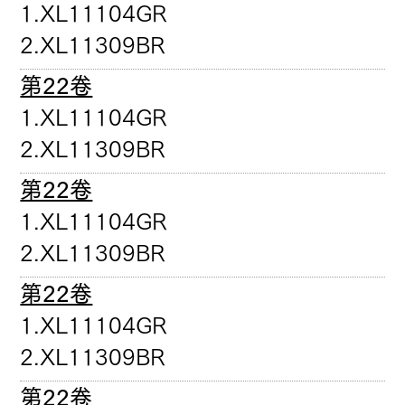
1.XL11104GR
2.XL11309BR
第22卷
1.XL11104GR
2.XL11309BR
第22卷
1.XL11104GR
2.XL11309BR
第22卷
1.XL11104GR
2.XL11309BR
第22卷