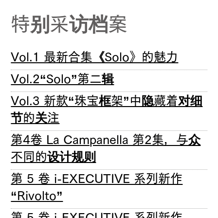
特别采访档案
Vol.1 最新合集《Solo》的魅力
Vol.2“Solo”第二辑
Vol.3 新款“珠宝框架”中隐藏着对细
节的关注
第4卷 La Campanella 第2集，与众
不同的设计规则
第 5 卷 i-EXECUTIVE 系列新作
“Rivolto”
第 5 卷 i-EXECUTIVE 系列新作