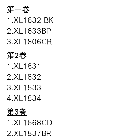
第一卷
1.XL1632 BK
2.XL1633BP
3.XL1806GR
第2卷
1.XL1831
2.XL1832
3.XL1833
4.XL1834
第3卷
1.XL1668GD
2.XL1837BR