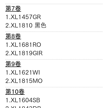
第7卷
1.XL1457GR
2.XL1810 黑色
第8卷
1.XL1681RO
2.XL1819GIR
第9卷
1.XL1621WI
2.XL1815MO
第10卷
1.XL1604SB