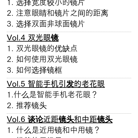
1. 选择宽度较小的镜片
2. 注意眼睛和镜片之间的距离
3. 选择双面非球面镜片
Vol.4 双光眼镜
1. 双光眼镜的优缺点
2. 如何使用双光眼镜
3. 如何选择镜框
Vol.5 智能手机引发的老花眼
1.什么是智能手机老花眼？
2. 推荐镜头
Vol.6 谈论近距镜头和中距镜头
1. 什么是近用镜和中用镜？