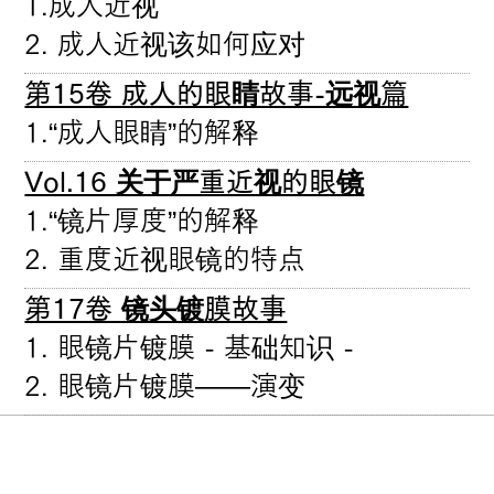
1.成人近视
2. 成人近视该如何应对
第15卷 成人的眼睛故事-远视篇
1.“成人眼睛”的解释
Vol.16 关于严重近视的眼镜
1.“镜片厚度”的解释
2. 重度近视眼镜的特点
第17卷 镜头镀膜故事
1. 眼镜片镀膜 - 基础知识 -
2. 眼镜片镀膜——演变