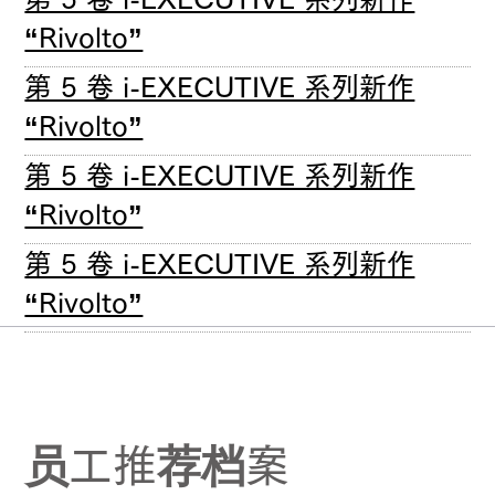
“Rivolto”
第 5 卷 i-EXECUTIVE 系列新作
“Rivolto”
第 5 卷 i-EXECUTIVE 系列新作
“Rivolto”
第 5 卷 i-EXECUTIVE 系列新作
“Rivolto”
员工推荐档案