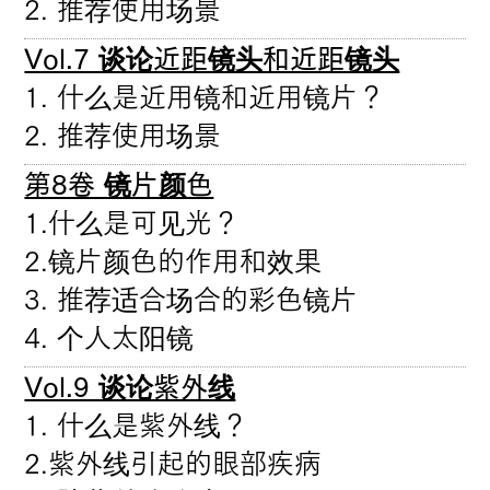
2. 推荐使用场景
Vol.7 谈论近距镜头和近距镜头
1. 什么是近用镜和近用镜片？
2. 推荐使用场景
第8卷 镜片颜色
1.什么是可见光？
2.镜片颜色的作用和效果
3. 推荐适合场合的彩色镜片
4. 个人太阳镜
Vol.9 谈论紫外线
1. 什么是紫外线？
2.紫外线引起的眼部疾病