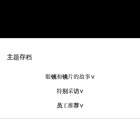
在此预订
主题存档
眼镜和镜片的故事∨
特别采访∨
员工推荐∨