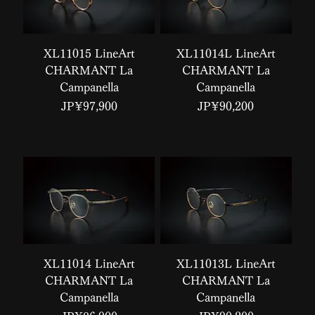
XL11015 LineArt
XL11014L LineArt
CHARMANT La
CHARMANT La
Campanella
Campanella
價格
價格
JP¥97,900
JP¥90,200
XL11014 LineArt
XL11013L LineArt
CHARMANT La
CHARMANT La
Campanella
Campanella