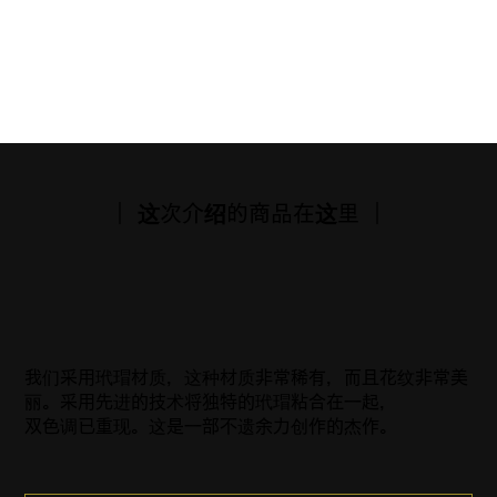
｜ 这次介绍的商品在这里 ｜
我们采用玳瑁材质，这种材质非常稀有，而且花纹非常美
丽。采用先进的技术将独特的玳瑁粘合在一起，
双色调已重现。这是一部不遗余力创作的杰作。