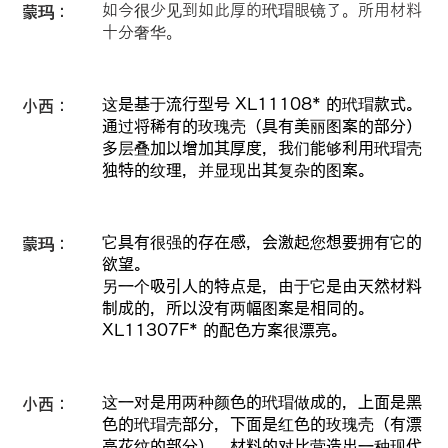
如今很少见到如此厚的玳瑁眼镜了。所用材料
蒙玛：
十分奢华。
这是基于流行型号 XL11108* 的玳瑁款式。
小西：
通过将稀有的玫瑰壳（具有美丽图案的部分）
多层叠加以增加其厚度，我们能够利用玳瑁壳
独特的纹理，并显现出其复杂的图案。
它具有很强的存在感，会激起您想要拥有它的
蒙玛：
欲望。
另一个吸引人的特点是，由于它是由天然材料
制成的，所以没有两幅图案是相同的。
XL11307F* 的配色方案很漂亮。
这一对是用两种颜色的玳瑁做成的，上面是黑
小西：
色的玳瑁壳部分，下面是红色的玫瑰壳（有漂
亮花纹的部分）。材料的对比营造出一种现代