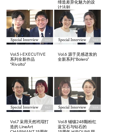
缔造差异化魅力的设
计法则
Vol.5 i-EXECUTIVE
Vol.6 源于灵感迸发的
系列全新作品
全新系列“Bolero”
“Rivolto”
Vol.7 采用天然玳瑁打
Vol.8 铺镶248颗粉红
造的 LineArt
蓝宝石与钻石的