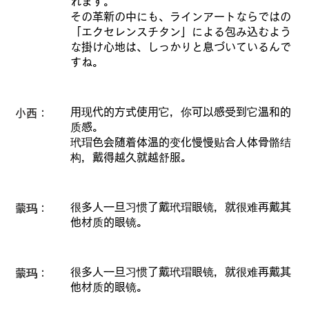
れます。
その革新の中にも、ラインアートならではの
「エクセレンスチタン」による包み込むよう
な掛け心地は、しっかりと息づいているんで
すね。
用现代的方式使用它，你可以感受到它温和的
小西：
质感。
玳瑁色会随着体温的变化慢慢贴合人体骨骼结
构，戴得越久就越舒服。
很多人一旦习惯了戴玳瑁眼镜，就很难再戴其
蒙玛：
他材质的眼镜。
很多人一旦习惯了戴玳瑁眼镜，就很难再戴其
蒙玛：
他材质的眼镜。