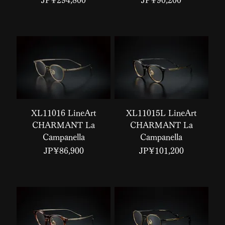
JP¥294,800
JP¥90,200
XL11016 LineArt
XL11015L LineArt
CHARMANT La
CHARMANT La
Campanella
Campanella
價格
價格
JP¥86,900
JP¥101,200