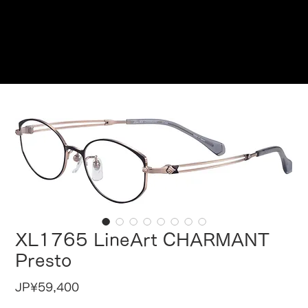
在此预订
XL1765 LineArt CHARMANT
Presto
價
JP¥59,400