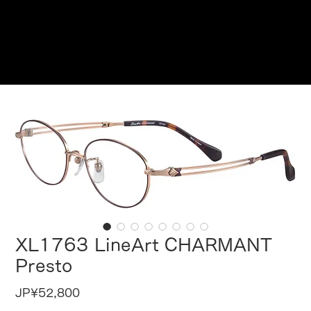
在此预订
XL1763 LineArt CHARMANT
Presto
價
JP¥52,800