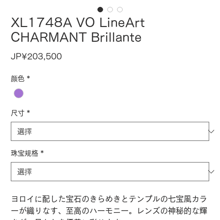
XL1748A VO LineArt
CHARMANT Brillante
價
JP¥203,500
格
颜色
*
尺寸
*
珠宝规格
*
ヨロイに配した宝石のきらめきとテンプルの七宝風カラ
ーが織りなす、至高のハーモニー。レンズの神秘的な輝