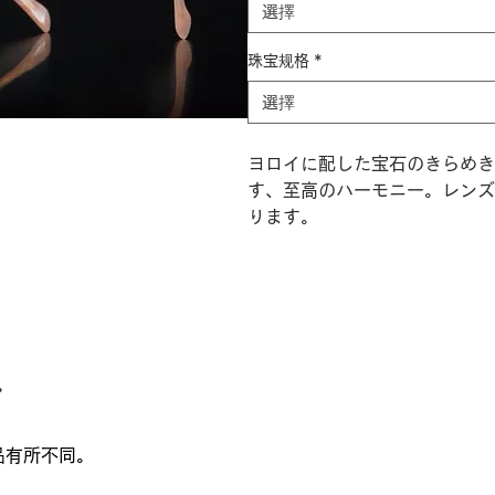
選擇
珠宝规格
*
選擇
ヨロイに配した宝石のきらめき
す、至高のハーモニー。レンズ
ります。
。
品有所不同。