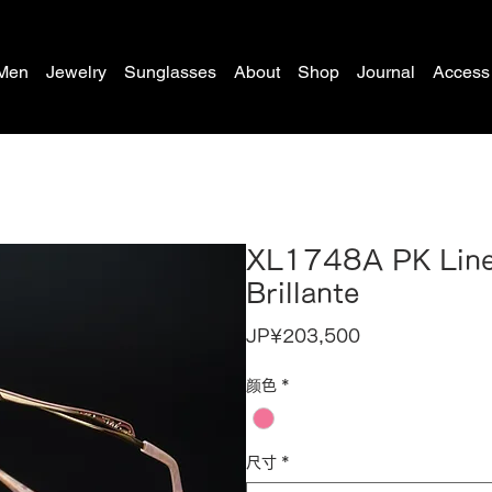
Men
Jewelry
Sunglasses
About
Shop
Journal
Access
XL1748A PK Lin
Brillante
價
JP¥203,500
格
颜色
*
尺寸
*