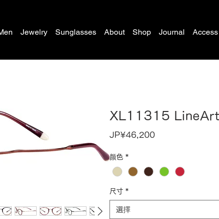
Men
Jewelry
Sunglasses
About
Shop
Journal
Access
XL11315 LineAr
價
JP¥46,200
格
颜色
*
尺寸
*
選擇