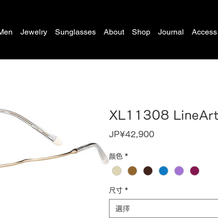
Men
Jewelry
Sunglasses
About
Shop
Journal
Access
XL11308 LineAr
價
JP¥42,900
格
颜色
*
尺寸
*
選擇