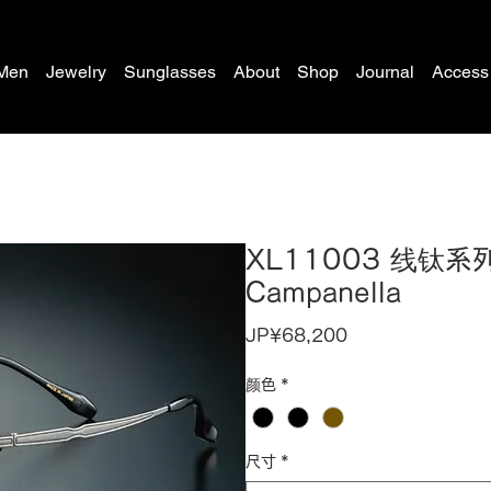
Men
Jewelry
Sunglasses
About
Shop
Journal
Access
XL11003 线钛系列
Campanella
價
JP¥68,200
格
颜色
*
尺寸
*