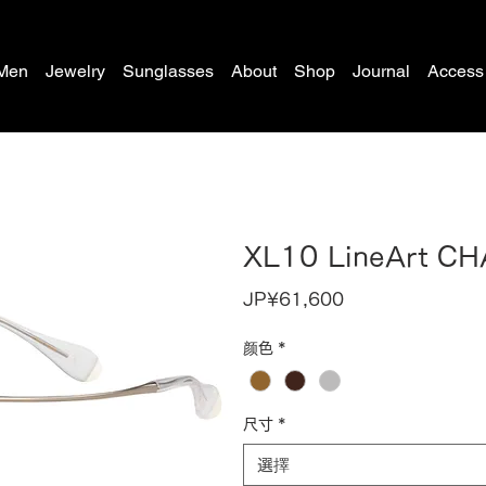
Men
Jewelry
Sunglasses
About
Shop
Journal
Access
XL10 LineArt C
價
JP¥61,600
格
颜色
*
尺寸
*
選擇