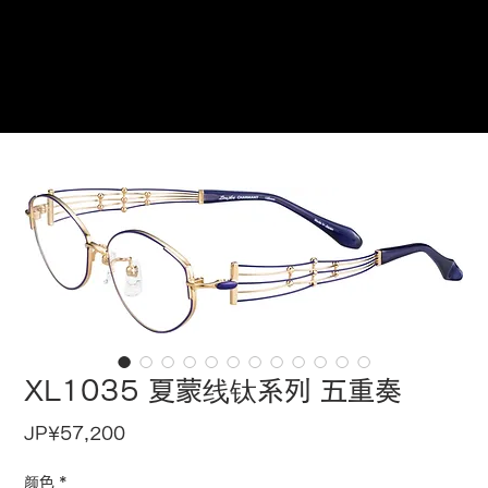
在此预订
XL1035 夏蒙线钛系列 五重奏
價
JP¥57,200
格
颜色
*