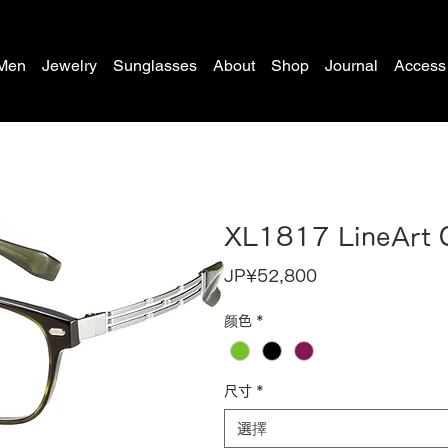
Men
Jewelry
Sunglasses
About
Shop
Journal
Access
XL1817 LineArt
價
JP¥52,800
格
颜色
*
尺寸
*
選擇