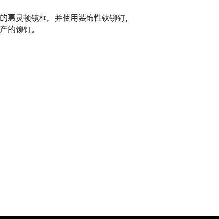
的惠灵顿镜框，并使用装饰性钛铆钉，
产的铆钉。