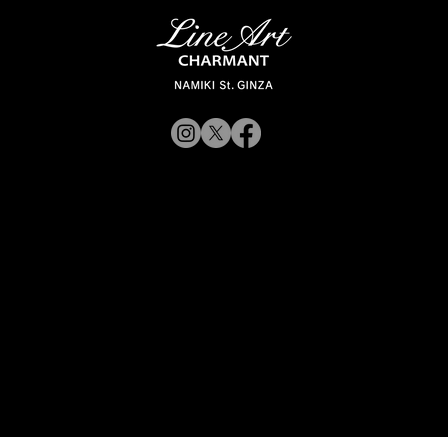
XL1879
XL1877
尺码：55□17-145
尺码：55□17-1
32
© 2019 CHARMANT 公
more
司
招募
网站政策
前往 Charmant 公司网站